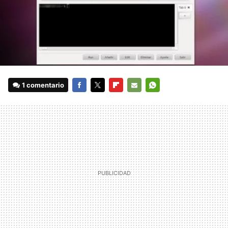
1 comentario
FACEBOOK
TWITTER
FLIPBOARD
E-
WHATSAPP
MAIL