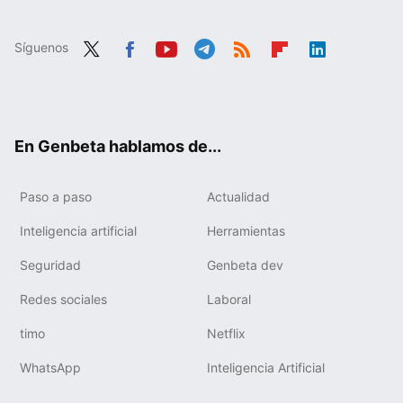
Síguenos
Twit
Fac
You
Tele
RSS
Flip
Link
ter
ebo
tub
gra
boa
edIn
ok
e
m
rd
En Genbeta hablamos de...
Paso a paso
Actualidad
Inteligencia artificial
Herramientas
Seguridad
Genbeta dev
Redes sociales
Laboral
timo
Netflix
WhatsApp
Inteligencia Artificial