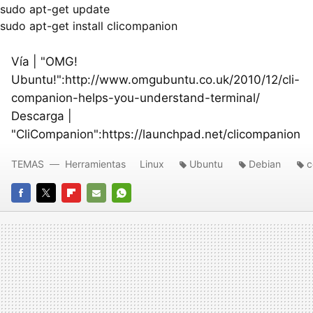
sudo apt-get update

sudo apt-get install clicompanion
Vía | "OMG!
Ubuntu!":http://www.omgubuntu.co.uk/2010/12/cli-
companion-helps-you-understand-terminal/
Descarga |
"CliCompanion":https://launchpad.net/clicompanion
TEMAS
Herramientas
Linux
Ubuntu
Debian
c
FACEBOOK
TWITTER
FLIPBOARD
E-
WHATSAPP
MAIL