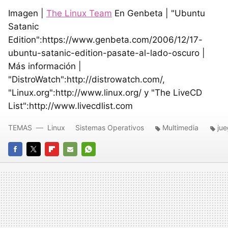
Imagen |
The Linux Team
En Genbeta | "Ubuntu
Satanic
Edition":https://www.genbeta.com/2006/12/17-
ubuntu-satanic-edition-pasate-al-lado-oscuro |
Más información |
"DistroWatch":http://distrowatch.com/,
"Linux.org":http://www.linux.org/ y "The LiveCD
List":http://www.livecdlist.com
TEMAS
Linux
Sistemas Operativos
Multimedia
ju
FACEBOOK
TWITTER
FLIPBOARD
E-
WHATSAPP
MAIL