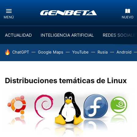
MENÚ
NUEVO
ACTUALIDAD
INTELIGENCIA ARTIFICIAL
REDES SOCIALE
HOY SE HABLA DE
ChatGPT
Google Maps
YouTube
Rusia
Android
Distribuciones temáticas de Linux