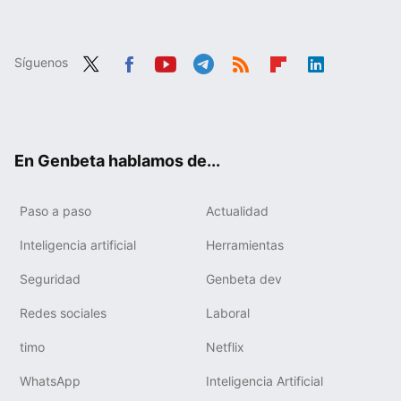
Síguenos
Twit
Fac
You
Tele
RSS
Flip
Link
ter
ebo
tub
gra
boa
edIn
ok
e
m
rd
En Genbeta hablamos de...
Paso a paso
Actualidad
Inteligencia artificial
Herramientas
Seguridad
Genbeta dev
Redes sociales
Laboral
timo
Netflix
WhatsApp
Inteligencia Artificial