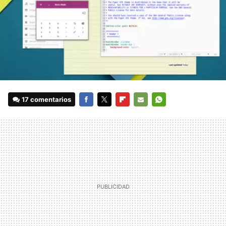
17 comentarios
FACEBOOK
TWITTER
FLIPBOARD
E-
WHATSAPP
MAIL