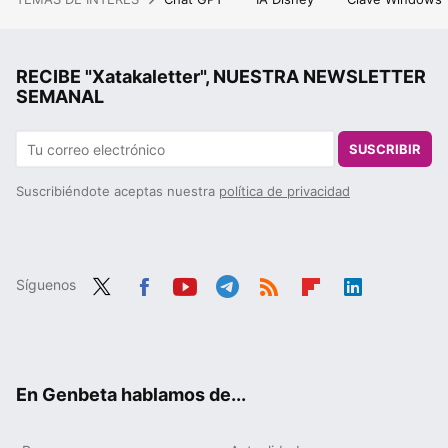
RECIBE "Xatakaletter", NUESTRA NEWSLETTER
SEMANAL
SUSCRIBIR
Suscribiéndote aceptas nuestra
política de privacidad
Síguenos
Twit
Fac
You
Tele
RSS
Flip
Link
ter
ebo
tub
gra
boa
edIn
ok
e
m
rd
En Genbeta hablamos de...