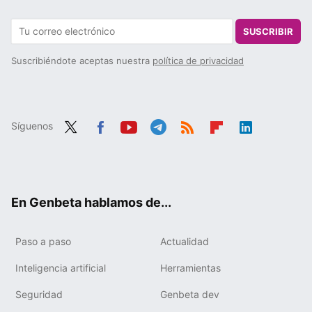
SUSCRIBIR
Suscribiéndote aceptas nuestra
política de privacidad
Síguenos
Twit
Fac
You
Tele
RSS
Flip
Link
ter
ebo
tub
gra
boa
edIn
ok
e
m
rd
En Genbeta hablamos de...
Paso a paso
Actualidad
Inteligencia artificial
Herramientas
Seguridad
Genbeta dev