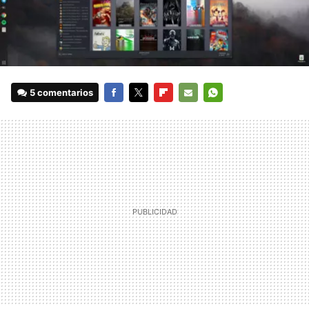
5 comentarios
FACEBOOK
TWITTER
FLIPBOARD
E-
WHATSAPP
MAIL