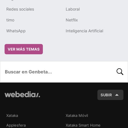
Redes sociales
Laboral
timo
Netflix
WhatsApp
Inteligencia Artificial
VER MÁS TEMAS
BUSC
SUBIR
Xataka
Xataka Móvil
Applesfera
Xataka Smart Home