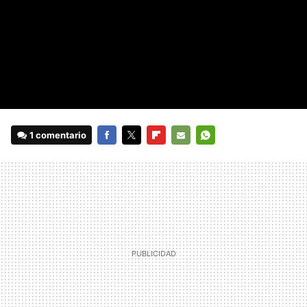
1 comentario
FACEBOOK
TWITTER
FLIPBOARD
E-
WHATSAPP
MAIL