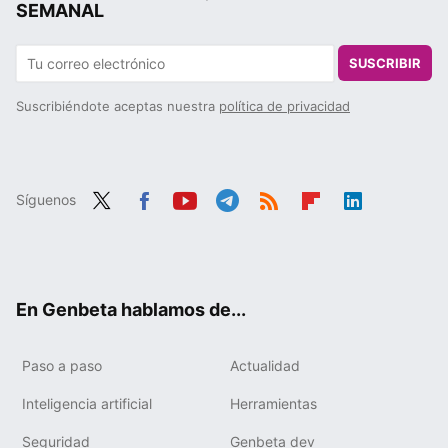
SEMANAL
SUSCRIBIR
Suscribiéndote aceptas nuestra
política de privacidad
Síguenos
Twit
Fac
You
Tele
RSS
Flip
Link
ter
ebo
tub
gra
boa
edIn
ok
e
m
rd
En Genbeta hablamos de...
Paso a paso
Actualidad
Inteligencia artificial
Herramientas
Seguridad
Genbeta dev