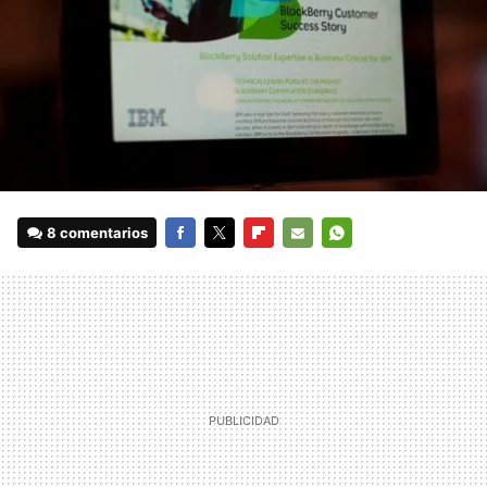
8 comentarios
FACEBOOK
TWITTER
FLIPBOARD
E-
WHATSAPP
MAIL