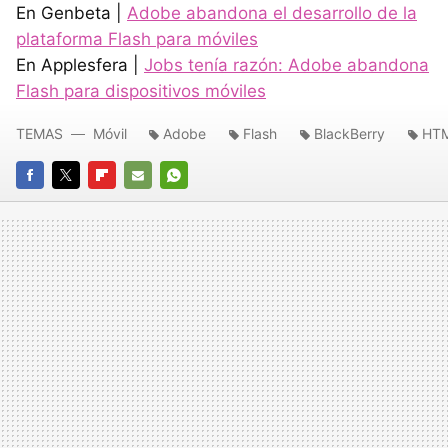
En Genbeta |
Adobe abandona el desarrollo de la
plataforma Flash para móviles
En Applesfera |
Jobs tenía razón: Adobe abandona
Flash para dispositivos móviles
TEMAS
Móvil
Adobe
Flash
BlackBerry
HT
FACEBOOK
TWITTER
FLIPBOARD
E-
WHATSAPP
MAIL