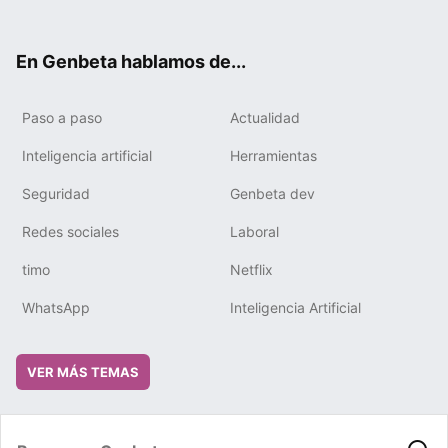
ter
ebo
tub
gra
boa
edIn
ok
e
m
rd
En Genbeta hablamos de...
Paso a paso
Actualidad
Inteligencia artificial
Herramientas
Seguridad
Genbeta dev
Redes sociales
Laboral
timo
Netflix
WhatsApp
Inteligencia Artificial
VER MÁS TEMAS