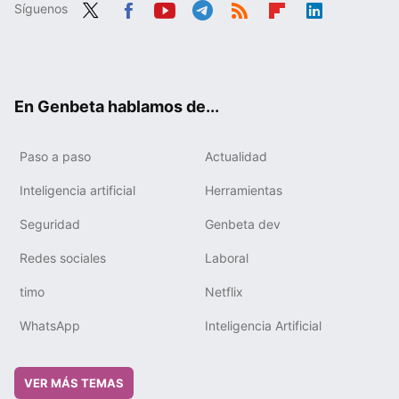
Síguenos
Twit
Fac
You
Tele
RSS
Flip
Link
ter
ebo
tub
gra
boa
edIn
ok
e
m
rd
En Genbeta hablamos de...
Paso a paso
Actualidad
Inteligencia artificial
Herramientas
Seguridad
Genbeta dev
Redes sociales
Laboral
timo
Netflix
WhatsApp
Inteligencia Artificial
VER MÁS TEMAS