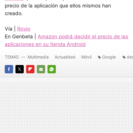
precio de la aplicación que ellos mismos han
creado.
Vía |
Rovio
En Genbeta |
Amazon podrá decidir el precio de las
aplicaciones en su tienda Android
TEMAS
Multimedia
Actualidad
Móvil
Google
des
FACEBOOK
TWITTER
FLIPBOARD
E-
WHATSAPP
MAIL