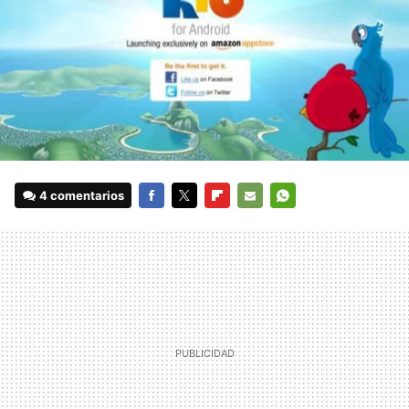
4 comentarios
FACEBOOK
TWITTER
FLIPBOARD
E-
WHATSAPP
MAIL