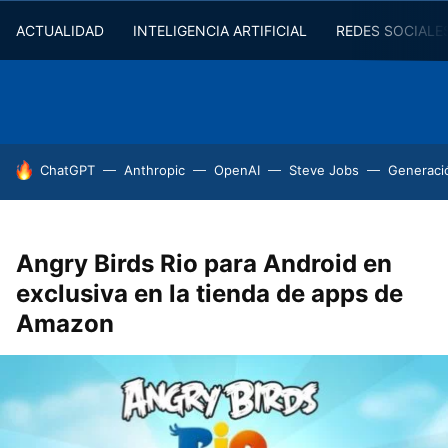
ACTUALIDAD
INTELIGENCIA ARTIFICIAL
REDES SOCIALE
HOY SE HABLA DE
ChatGPT
Anthropic
OpenAI
Steve Jobs
Generaci
Angry Birds Rio para Android en
exclusiva en la tienda de apps de
Amazon