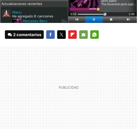
2 comentarios
FACEBOOK
TWITTER
FLIPBOARD
E-
WHATSAPP
MAIL