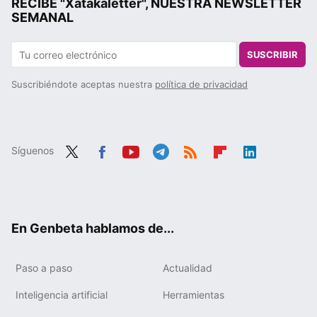
RECIBE "Xatakaletter", NUESTRA NEWSLETTER
SEMANAL
SUSCRIBIR
Suscribiéndote aceptas nuestra
política de privacidad
Síguenos
Twit
Fac
You
Tele
RSS
Flip
Link
ter
ebo
tub
gra
boa
edIn
ok
e
m
rd
En Genbeta hablamos de...
Paso a paso
Actualidad
Inteligencia artificial
Herramientas