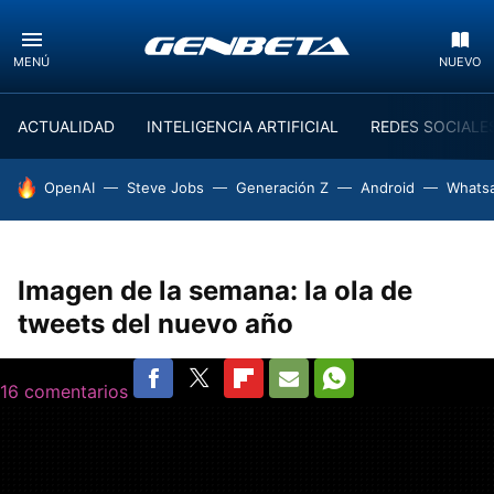
MENÚ
NUEVO
ACTUALIDAD
INTELIGENCIA ARTIFICIAL
REDES SOCIALE
HOY SE HABLA DE
OpenAI
Steve Jobs
Generación Z
Android
Whats
Imagen de la semana: la ola de
tweets del nuevo año
16 comentarios
FACEBOOK
TWITTER
FLIPBOARD
E-
WHATSAPP
MAIL