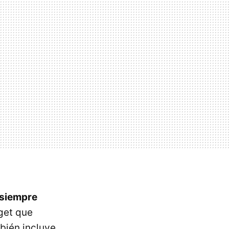
 siempre
dget que
bién incluye