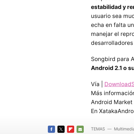
estabilidad y r
usuario sea muc
echa en falta u
manejar el repr
desarrolladore
Songbird para A
Android 2.1 o s
Vía |
Download
Más informació
Android Market
En XatakaAndro
TEMAS
Multimedi