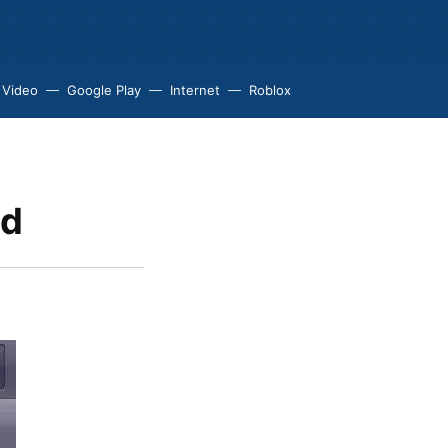
 Video
Google Play
Internet
Roblox
id