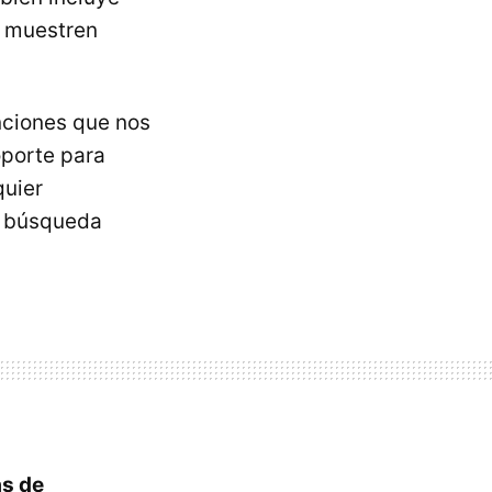
e muestren
nciones que nos
oporte para
quier
, búsqueda
s de