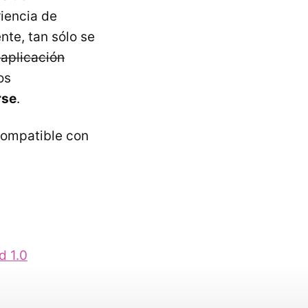
riencia de
te, tan sólo se
 aplicación
os
rse
.
compatible con
d 1.0