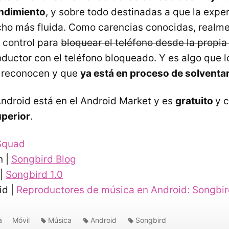
endimiento
, y sobre todo destinadas a que la expe
ho más fluida. Como carencias conocidas, realmen
n control para
bloquear el teléfono desde la propia
oductor con el teléfono bloqueado. Y es algo que l
s reconocen y que
ya está en proceso de solventa
ndroid está en el Android Market y es
gratuito
y 
uperior
.
Squad
n |
Songbird Blog
 |
Songbird 1.0
id |
Reproductores de música en Android: Songbir
a
Móvil
Música
Android
Songbird