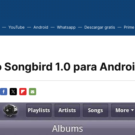
YouTube
Android
Whatsapp
Descargar gratis
Prime
 Songbird 1.0 para Andro
FACEBOOK
TWITTER
FLIPBOARD
E-
MAIL