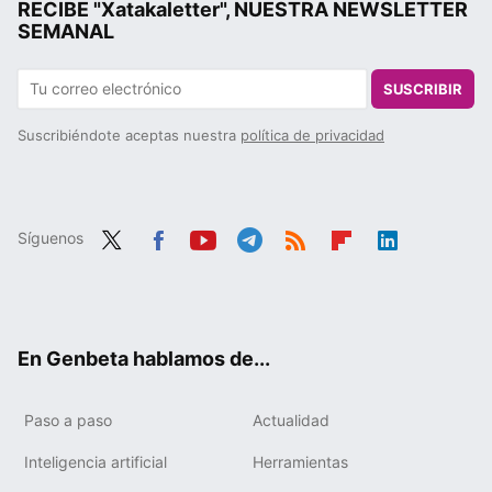
RECIBE "Xatakaletter", NUESTRA NEWSLETTER
SEMANAL
SUSCRIBIR
Suscribiéndote aceptas nuestra
política de privacidad
Síguenos
Twit
Fac
You
Tele
RSS
Flip
Link
ter
ebo
tub
gra
boa
edIn
ok
e
m
rd
En Genbeta hablamos de...
Paso a paso
Actualidad
Inteligencia artificial
Herramientas