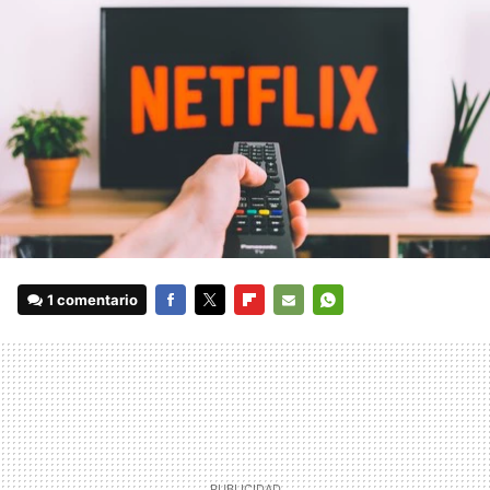
1 comentario
FACEBOOK
TWITTER
FLIPBOARD
E-
WHATSAPP
MAIL