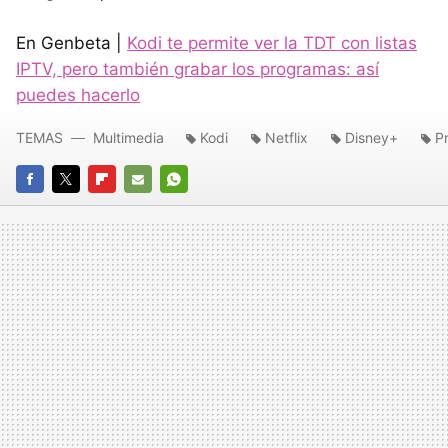
En Genbeta |
Kodi te permite ver la TDT con listas
IPTV, pero también grabar los programas: así
puedes hacerlo
TEMAS
Multimedia
Kodi
Netflix
Disney+
P
FACEBOOK
TWITTER
FLIPBOARD
E-
WHATSAPP
MAIL