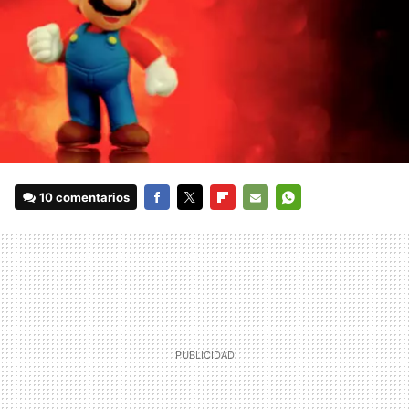
10 comentarios
FACEBOOK
TWITTER
FLIPBOARD
E-
WHATSAPP
MAIL