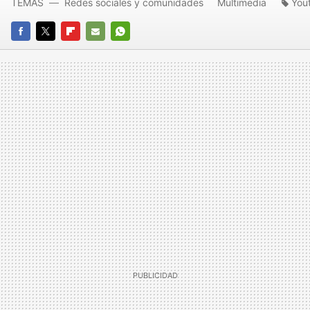
TEMAS
Redes sociales y comunidades
Multimedia
You
FACEBOOK
TWITTER
FLIPBOARD
E-
WHATSAPP
MAIL