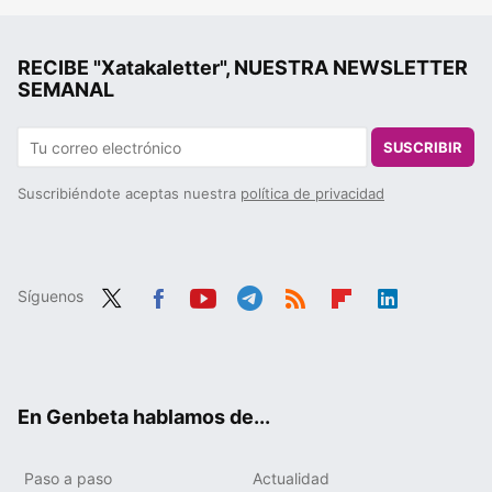
RECIBE "Xatakaletter", NUESTRA NEWSLETTER
SEMANAL
SUSCRIBIR
Suscribiéndote aceptas nuestra
política de privacidad
Síguenos
Twit
Fac
You
Tele
RSS
Flip
Link
ter
ebo
tub
gra
boa
edIn
ok
e
m
rd
En Genbeta hablamos de...
Paso a paso
Actualidad