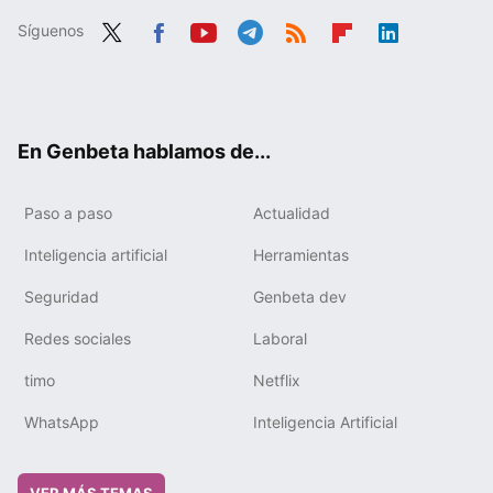
Síguenos
Twit
Fac
You
Tele
RSS
Flip
Link
ter
ebo
tub
gra
boa
edIn
ok
e
m
rd
En Genbeta hablamos de...
Paso a paso
Actualidad
Inteligencia artificial
Herramientas
Seguridad
Genbeta dev
Redes sociales
Laboral
timo
Netflix
WhatsApp
Inteligencia Artificial