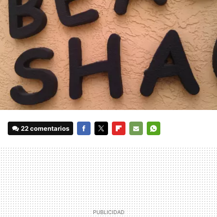
22 comentarios
FACEBOOK
TWITTER
FLIPBOARD
E-
WHATSAPP
MAIL