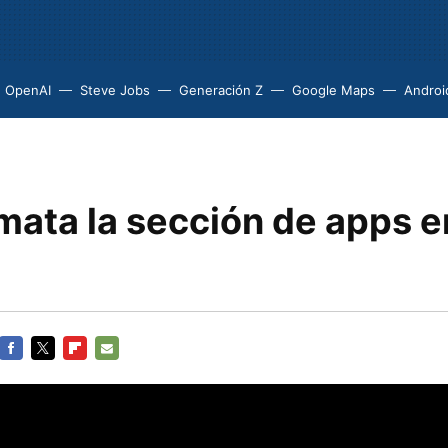
OpenAI
Steve Jobs
Generación Z
Google Maps
Androi
mata la sección de apps e
FACEBOOK
TWITTER
FLIPBOARD
E-
MAIL