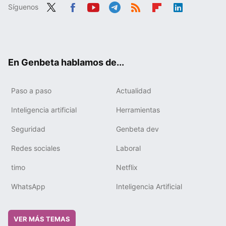
Síguenos
Twit
Fac
You
Tele
RSS
Flip
Link
ter
ebo
tub
gra
boa
edIn
ok
e
m
rd
En Genbeta hablamos de...
Paso a paso
Actualidad
Inteligencia artificial
Herramientas
Seguridad
Genbeta dev
Redes sociales
Laboral
timo
Netflix
WhatsApp
Inteligencia Artificial
VER MÁS TEMAS