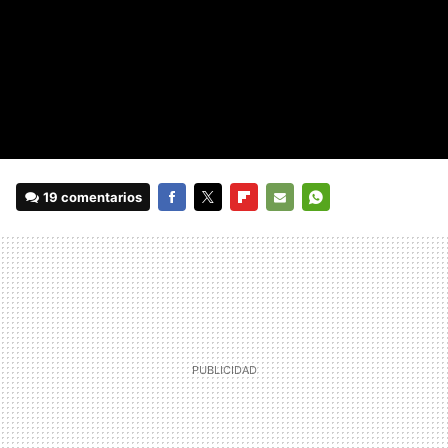
19 comentarios
FACEBOOK
TWITTER
FLIPBOARD
E-
WHATSAPP
MAIL