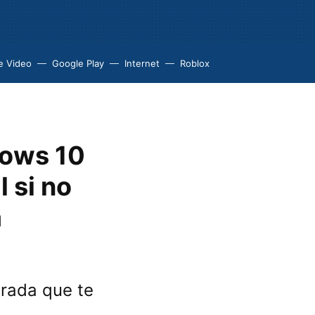
e Video
Google Play
Internet
Roblox
dows 10
l si no
a
grada que te