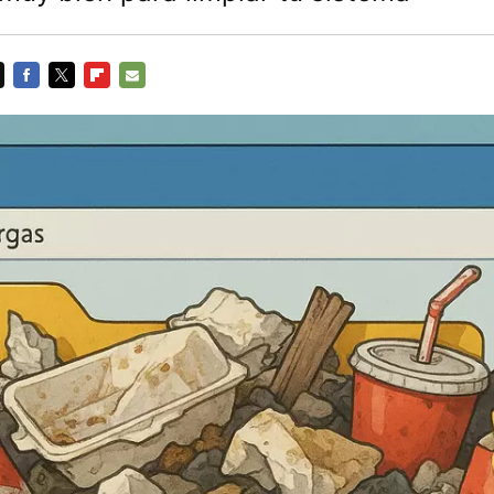
FACEBOOK
TWITTER
FLIPBOARD
E-
MAIL