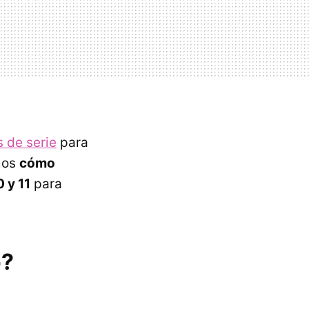
 de serie
para
amos
cómo
 y 11
para
o?