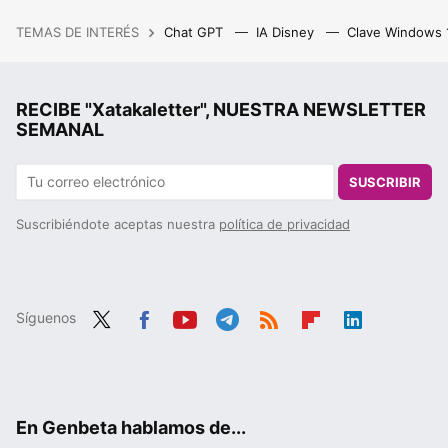
TEMAS DE INTERÉS
Chat GPT
IA Disney
Clave Windows
RECIBE "Xatakaletter", NUESTRA NEWSLETTER
SEMANAL
SUSCRIBIR
Suscribiéndote aceptas nuestra
política de privacidad
Síguenos
Twit
Fac
You
Tele
RSS
Flip
Link
ter
ebo
tub
gra
boa
edIn
ok
e
m
rd
En Genbeta hablamos de...