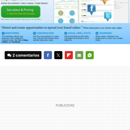
2 comentarios
FACEBOOK
TWITTER
FLIPBOARD
E-
WHATSAPP
MAIL