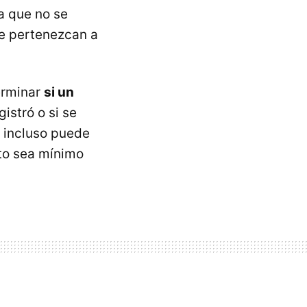
ta que no se
ue pertenezcan a
terminar
si un
gistró o si se
e incluso puede
cto sea mínimo