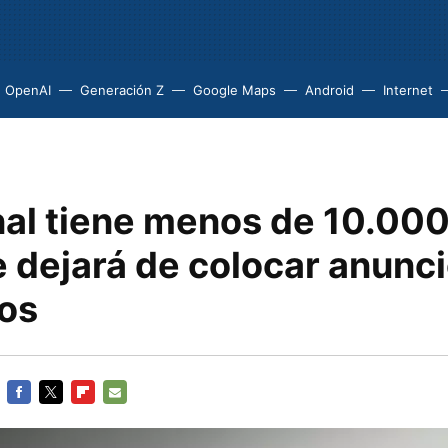
OpenAI
Generación Z
Google Maps
Android
Internet
nal tiene menos de 10.000
 dejará de colocar anunci
eos
FACEBOOK
TWITTER
FLIPBOARD
E-
MAIL