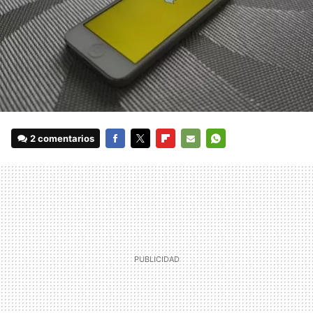
2 comentarios
FACEBOOK
TWITTER
FLIPBOARD
E-
WHATSAPP
MAIL