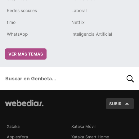
Redes sociales
Laboral
timo
Netflix
WhatsApp
Inteligencia Artificial
VER MÁS TEMAS
BUSC
SUBIR
Xataka
Xataka Móvil
Applesfera
Xataka Smart Home