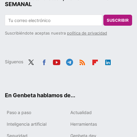
SEMANAL
SUSCRIBIR
Suscribiéndote aceptas nuestra
política de privacidad
Síguenos
Twit
Fac
You
Tele
RSS
Flip
Link
ter
ebo
tub
gra
boa
edIn
ok
e
m
rd
En Genbeta hablamos de...
Paso a paso
Actualidad
Inteligencia artificial
Herramientas
Seguridad
Genbeta dev