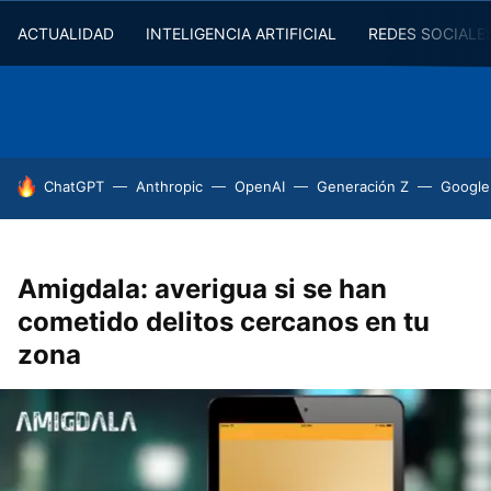
ACTUALIDAD
INTELIGENCIA ARTIFICIAL
REDES SOCIALE
HOY SE HABLA DE
ChatGPT
Anthropic
OpenAI
Generación Z
Google
Amigdala: averigua si se han
cometido delitos cercanos en tu
zona