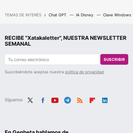
TEMAS DE INTERÉS
Chat GPT
IA Disney
Clave Windows
RECIBE "Xatakaletter", NUESTRA NEWSLETTER
SEMANAL
SUSCRIBIR
Suscribiéndote aceptas nuestra
política de privacidad
Síguenos
Twit
Fac
You
Tele
RSS
Flip
Link
ter
ebo
tub
gra
boa
edIn
ok
e
m
rd
En Genbeta hablamos de...