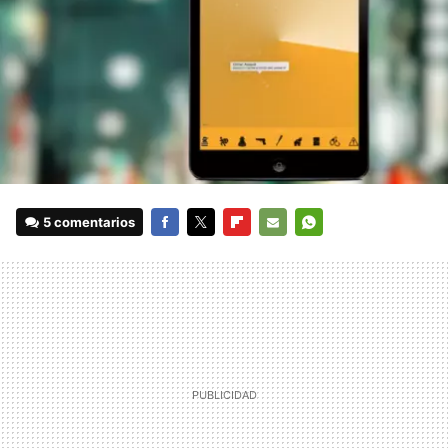
5 comentarios
FACEBOOK
TWITTER
FLIPBOARD
E-
WHATSAPP
MAIL