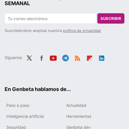
SEMANAL
SUSCRIBIR
Suscribiéndote aceptas nuestra
política de privacidad
Síguenos
Twit
Fac
You
Tele
RSS
Flip
Link
ter
ebo
tub
gra
boa
edIn
ok
e
m
rd
En Genbeta hablamos de...
Paso a paso
Actualidad
Inteligencia artificial
Herramientas
Seguridad
Genbeta dev