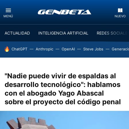
MENÚ
NUEVO
ACTUALIDAD
INTELIGENCIA ARTIFICIAL
REDES SOCIALE
HOY SE HABLA DE
ChatGPT
Anthropic
OpenAI
Steve Jobs
Generaci
"Nadie puede vivir de espaldas al
desarrollo tecnológico": hablamos
con el abogado Yago Abascal
sobre el proyecto del código penal