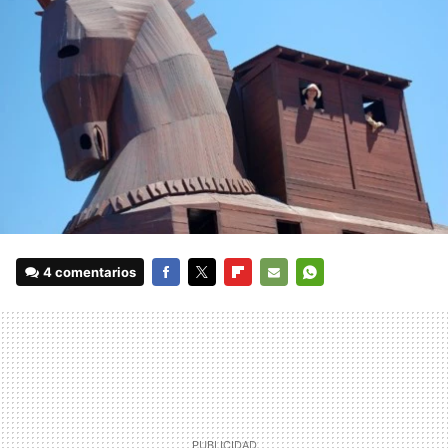
4 comentarios
FACEBOOK
TWITTER
FLIPBOARD
E-
WHATSAPP
MAIL