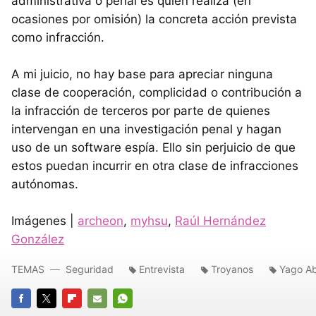
administrativa o penal es quien realiza (en
ocasiones por omisión) la concreta acción prevista
como infracción.
A mi juicio, no hay base para apreciar ninguna
clase de cooperación, complicidad o contribución a
la infracción de terceros por parte de quienes
intervengan en una investigación penal y hagan
uso de un software espía. Ello sin perjuicio de que
estos puedan incurrir en otra clase de infracciones
autónomas.
Imágenes |
archeon
,
myhsu
,
Raúl Hernández
González
TEMAS
Seguridad
Entrevista
Troyanos
Yago Ab