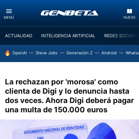
MENÚ
NUEVO
ACTUALIDAD
INTELIGENCIA ARTIFICIAL
REDES SOCIALE
HOY SE HABLA DE
OpenAI
Steve Jobs
Generación Z
Android
Whats
La rechazan por 'morosa' como
clienta de Digi y lo denuncia hasta
dos veces. Ahora Digi deberá pagar
una multa de 150.000 euros