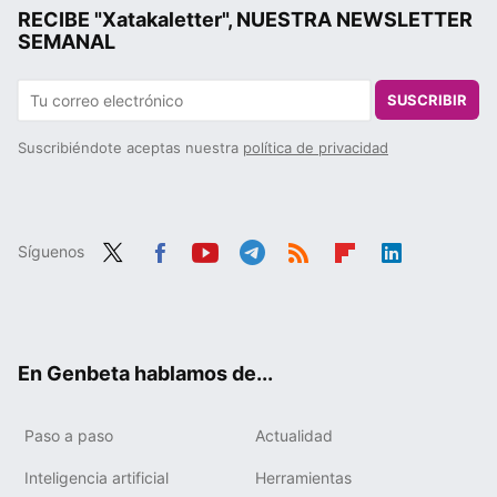
RECIBE "Xatakaletter", NUESTRA NEWSLETTER
SEMANAL
SUSCRIBIR
Suscribiéndote aceptas nuestra
política de privacidad
Síguenos
Twit
Fac
You
Tele
RSS
Flip
Link
ter
ebo
tub
gra
boa
edIn
ok
e
m
rd
En Genbeta hablamos de...
Paso a paso
Actualidad
Inteligencia artificial
Herramientas