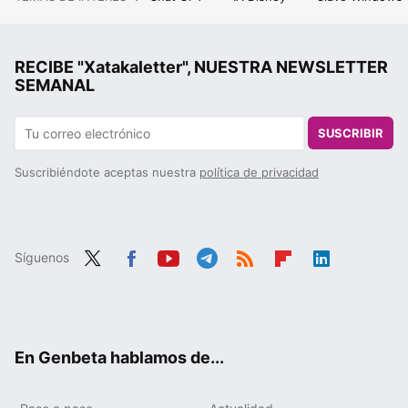
RECIBE "Xatakaletter", NUESTRA NEWSLETTER
SEMANAL
SUSCRIBIR
Suscribiéndote aceptas nuestra
política de privacidad
Síguenos
Twit
Fac
You
Tele
RSS
Flip
Link
ter
ebo
tub
gra
boa
edIn
ok
e
m
rd
En Genbeta hablamos de...