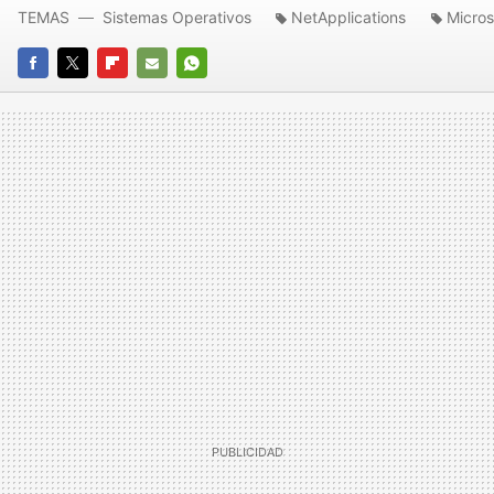
TEMAS
Sistemas Operativos
NetApplications
Micros
FACEBOOK
TWITTER
FLIPBOARD
E-
WHATSAPP
MAIL