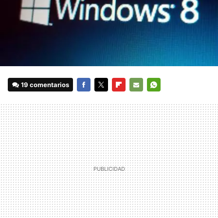
19 comentarios
FACEBOOK
TWITTER
FLIPBOARD
E-
WHATSAPP
MAIL