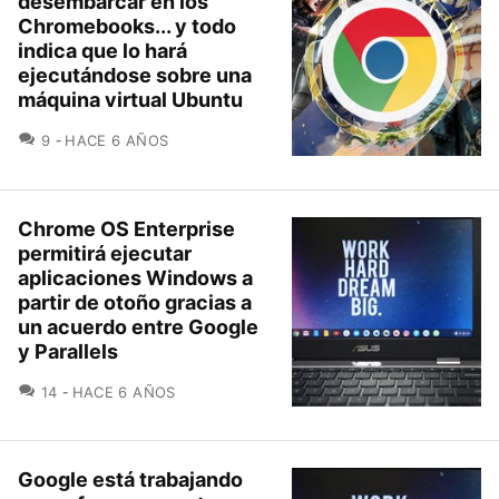
desembarcar en los
Chromebooks... y todo
indica que lo hará
ejecutándose sobre una
máquina virtual Ubuntu
COMENTARIOS
9
HACE 6 AÑOS
Chrome OS Enterprise
permitirá ejecutar
aplicaciones Windows a
partir de otoño gracias a
un acuerdo entre Google
y Parallels
COMENTARIOS
14
HACE 6 AÑOS
Google está trabajando