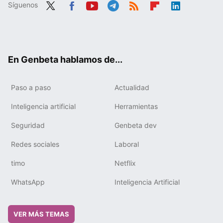
Síguenos
Twit
Fac
You
Tele
RSS
Flip
Link
ter
ebo
tub
gra
boa
edIn
ok
e
m
rd
En Genbeta hablamos de...
Paso a paso
Actualidad
Inteligencia artificial
Herramientas
Seguridad
Genbeta dev
Redes sociales
Laboral
timo
Netflix
WhatsApp
Inteligencia Artificial
VER MÁS TEMAS