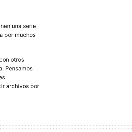
enen una serie
da por muchos
con otros
ta. Pensamos
es
r archivos por