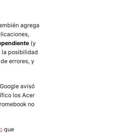
 también agrega
licaciones,
ependiente
(y
la posibilidad
de errores, y
 Google avisó
fico los Acer
hromebook no
o
que