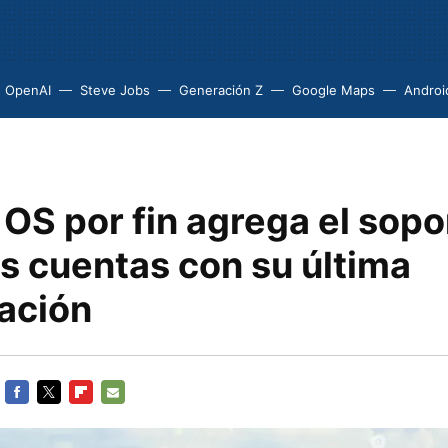
OpenAI
Steve Jobs
Generación Z
Google Maps
Androi
OS por fin agrega el sopo
s cuentas con su última
zación
FACEBOOK
TWITTER
FLIPBOARD
E-
MAIL