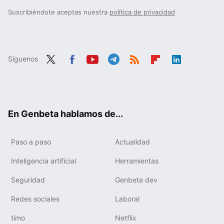
Suscribiéndote aceptas nuestra
política de privacidad
Síguenos
Twit
Fac
You
Tele
RSS
Flip
Link
ter
ebo
tub
gra
boa
edIn
ok
e
m
rd
En Genbeta hablamos de...
Paso a paso
Actualidad
Inteligencia artificial
Herramientas
Seguridad
Genbeta dev
Redes sociales
Laboral
timo
Netflix