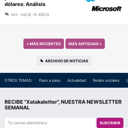
dólares: Análisis
COMENTARIOS
143
HACE 15 AÑOS
«
MÁS RECIENTES
MÁS ANTIGUAS
»
ARCHIVO DE NOTICIAS
OTROS TEMAS:
Paso a paso
Actualidad
Redes sociales
RECIBE "Xatakaletter", NUESTRA NEWSLETTER
SEMANAL
SUSCRIBIR