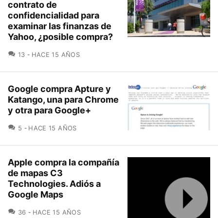
contrato de
confidencialidad para
examinar las finanzas de
Yahoo, ¿posible compra?
COMENTARIOS
13
HACE 15 AÑOS
Google compra Apture y
Katango, una para Chrome
y otra para Google+
COMENTARIOS
5
HACE 15 AÑOS
Apple compra la compañía
de mapas C3
Technologies. Adiós a
Google Maps
COMENTARIOS
36
HACE 15 AÑOS