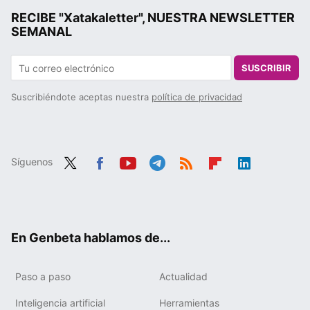
RECIBE "Xatakaletter", NUESTRA NEWSLETTER
SEMANAL
SUSCRIBIR
Suscribiéndote aceptas nuestra
política de privacidad
Síguenos
Twit
Fac
You
Tele
RSS
Flip
Link
ter
ebo
tub
gra
boa
edIn
ok
e
m
rd
En Genbeta hablamos de...
Paso a paso
Actualidad
Inteligencia artificial
Herramientas