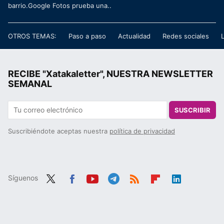
barrio.Google Fotos prueba una..
OTROS TEMAS:
Paso a paso
Actualidad
Redes sociales
RECIBE "Xatakaletter", NUESTRA NEWSLETTER
SEMANAL
SUSCRIBIR
Suscribiéndote aceptas nuestra
política de privacidad
Síguenos
Twit
Fac
You
Tele
RSS
Flip
Link
ter
ebo
tub
gra
boa
edIn