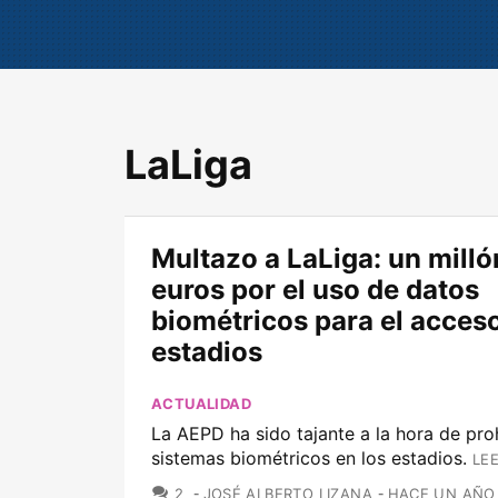
LaLiga
Multazo a LaLiga: un milló
euros por el uso de datos
biométricos para el acceso
estadios
ACTUALIDAD
La AEPD ha sido tajante a la hora de proh
sistemas biométricos en los estadios.
LE
COMENTARIOS
2
JOSÉ ALBERTO LIZANA
HACE UN AÑO