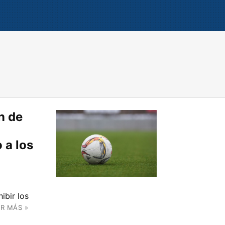
n de
 a los
ibir los
ER MÁS »