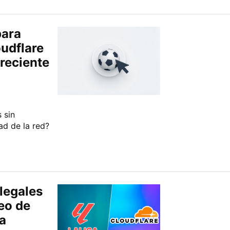
para
oudflare
reciente
 sin
ad de la red?
 legales
eo de
ha