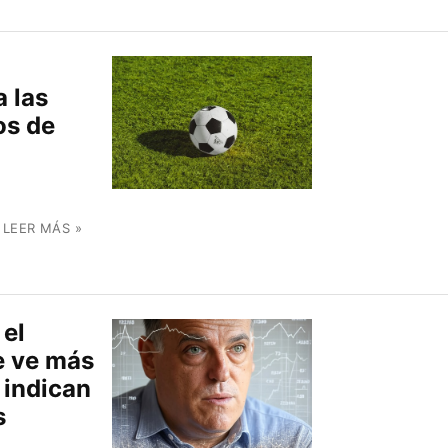
a las
os de
.
LEER MÁS »
 el
e ve más
 indican
s