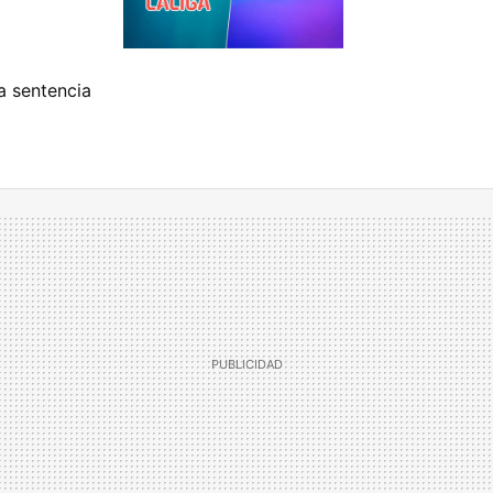
la sentencia
»