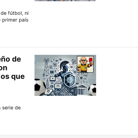
de fútbol, ni
o primer país
eño de
on
los que
a serie de