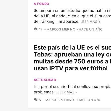
A FONDO
Se ampara en un estudio que no habla ni 
de la UE, ni nada. Y en el que el supuest
del ránking... ni aparece.
LEER MÁS »
COMENTARIOS
17
MARCOS MERINO
HACE UN AÑO
Este país de la UE es el su
Tebas: aprueban una ley c
multas desde 750 euros a 
usan IPTV para ver fútbol
ACTUALIDAD
Ir a por el usuario final conlleva su propi
problemas...
LEER MÁS »
COMENTARIOS
5
MARCOS MERINO
HACE UN AÑO