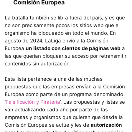
Comisión Europea
PirloTV y todos sus dominios alternativos
Fútbol Libre y todos sus dominios alternativos
La batalla también se libra fuera del país, y es que
no son precisamente pocos los sitios web que el
Roja Directa y todos sus dominios alternativos
organismo ha bloqueado en todo el mundo. En
Tarjeta Roja TV y todos sus dominios alternativos
agosto de 2024, LaLiga envío a la Comisión
Europea
un listado con cientos de páginas web
a
Hesgoal y todos sus dominios alternativos
las que querían bloquear su acceso por retransmitir
Footybite y todos sus dominios alternativos
contenidos sin autorización.
Magis TV y sus dominios alternativos
Esta lista pertenece a una de las muchas
Servicios adicionales
propuestas que las empresas envían a la Comisión
Europea como parte de un programa denominado
‘
Falsificación y Piratería
’. Las propuestas y listas se
van actualizando cada año por parte de las
empresas y organismos que quieren que desde la
Comisión Europea se actúe y les de
autorización