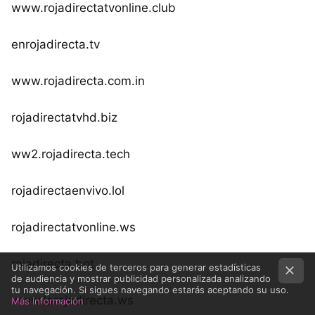
www.rojadirectatvonline.club
enrojadirecta.tv
www.rojadirecta.com.in
rojadirectatvhd.biz
ww2.rojadirecta.tech
rojadirectaenvivo.lol
rojadirectatvonline.ws
rojadirecta.bot
Utilizamos cookies de terceros para generar estadísticas
de audiencia y mostrar publicidad personalizada analizando
tu navegación. Si sigues navegando estarás aceptando su uso.
www.larojadirecta.ws
Más información