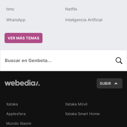
timo
Netflix
WhatsApp
Inteligencia Artificial
VER MÁS TEMAS
BUSC
SUBIR
Xataka
Xataka Móvil
Applesfera
Xataka Smart Home
Mundo Xiaomi