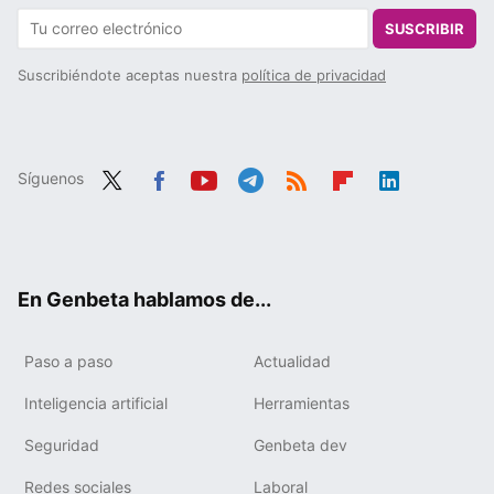
SUSCRIBIR
Suscribiéndote aceptas nuestra
política de privacidad
Síguenos
Twit
Fac
You
Tele
RSS
Flip
Link
ter
ebo
tub
gra
boa
edIn
ok
e
m
rd
En Genbeta hablamos de...
Paso a paso
Actualidad
Inteligencia artificial
Herramientas
Seguridad
Genbeta dev
Redes sociales
Laboral