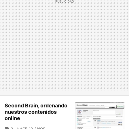
Second Brain, ordenando
nuestros contenidos
online
COMENTARIOS
0
HACE 19 AÑOS