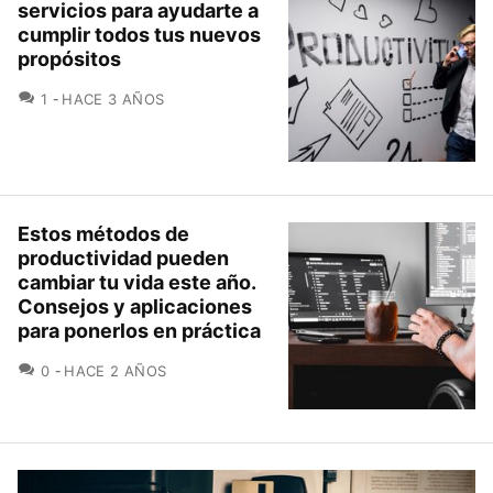
servicios para ayudarte a
cumplir todos tus nuevos
propósitos
COMENTARIOS
1
HACE 3 AÑOS
Estos métodos de
productividad pueden
cambiar tu vida este año.
Consejos y aplicaciones
para ponerlos en práctica
COMENTARIOS
0
HACE 2 AÑOS