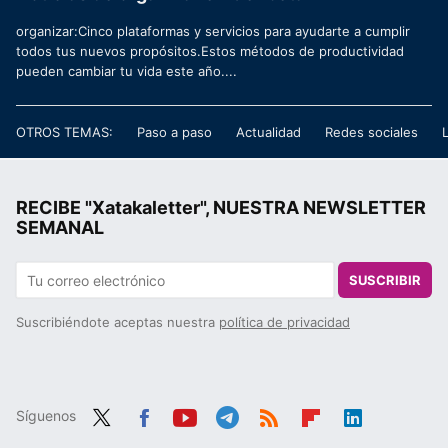
organizar:Cinco plataformas y servicios para ayudarte a cumplir
todos tus nuevos propósitos.Estos métodos de productividad
pueden cambiar tu vida este año....
OTROS TEMAS:
Paso a paso
Actualidad
Redes sociales
RECIBE "Xatakaletter", NUESTRA NEWSLETTER
SEMANAL
SUSCRIBIR
Suscribiéndote aceptas nuestra
política de privacidad
Síguenos
Twit
Fac
You
Tele
RSS
Flip
Link