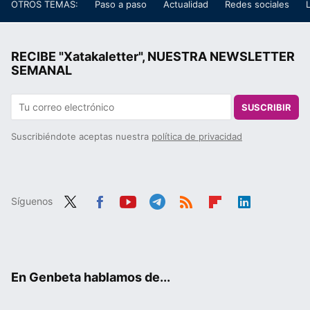
OTROS TEMAS:
Paso a paso
Actualidad
Redes sociales
RECIBE "Xatakaletter", NUESTRA NEWSLETTER
SEMANAL
SUSCRIBIR
Suscribiéndote aceptas nuestra
política de privacidad
Síguenos
Twit
Fac
You
Tele
RSS
Flip
Link
ter
ebo
tub
gra
boa
edIn
ok
e
m
rd
En Genbeta hablamos de...