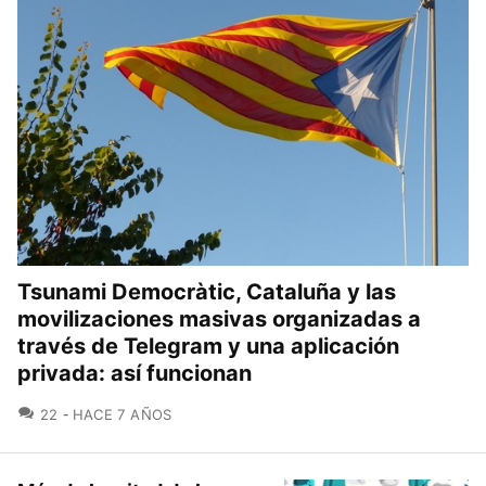
Tsunami Democràtic, Cataluña y las
movilizaciones masivas organizadas a
través de Telegram y una aplicación
privada: así funcionan
COMENTARIOS
22
HACE 7 AÑOS