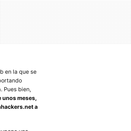
b en la que se
portando
. Pues bien,
ce unos meses,
eahackers.net a