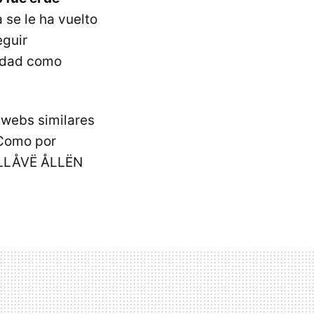
 se le ha vuelto
eguir
cidad como
 webs similares
 Como por
I LLÅVË ÅLLËN