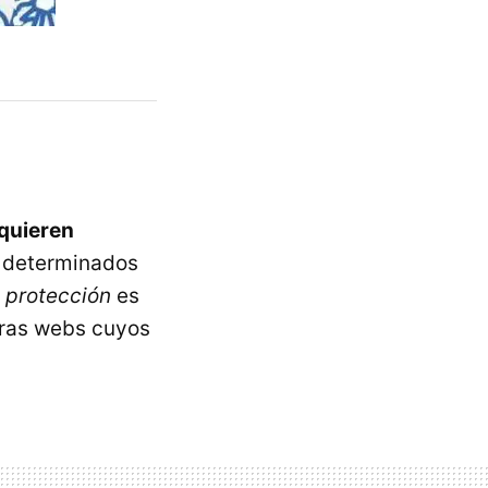
 quieren
n determinados
a
protección
es
otras webs cuyos