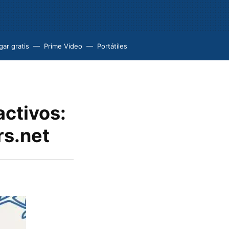
ar gratis
Prime Video
Portátiles
ctivos:
rs.net