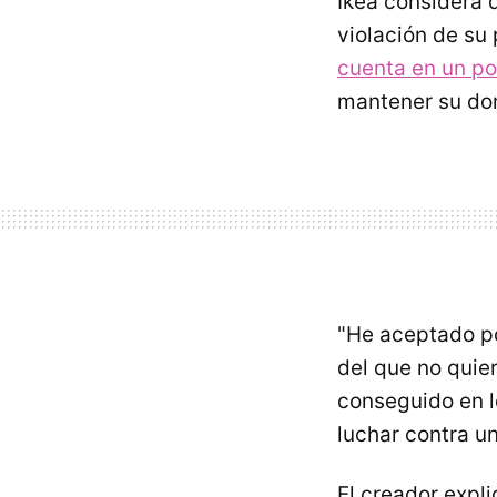
Ikea considera 
violación de su 
cuenta en un po
mantener su dom
"He aceptado po
del que no quie
conseguido en l
luchar contra u
El creador expl