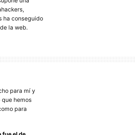
 supone una
ahackers,
es ha conseguido
de la web.
cho para mí y
o que hemos
 como para
 fue el de