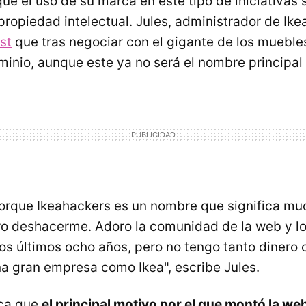
que el uso de su marca en este tipo de iniciativas
propiedad intelectual. Jules, administrador de Ike
st
que tras negociar con el gigante de los muebl
inio, aunque este ya no será el nombre principal 
rque Ikeahackers es un nombre que significa mu
ro deshacerme. Adoro la comunidad de la web y l
os últimos ocho años, pero no tengo tanto dinero
na gran empresa como Ikea", escribe Jules.
ica que
el principal motivo por el que montó la web