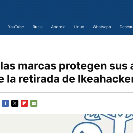
YouTube
Rusia
Android
Linux
Whatsapp
Descarg
las marcas protegen sus a
e la retirada de Ikeahacke
FACEBOOK
TWITTER
FLIPBOARD
E-
MAIL