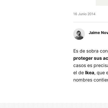
16 Junio 2014
Jaime No
Es de sobra co
proteger sus ac
casos es preci
el de
Ikea
, que 
nombres contie