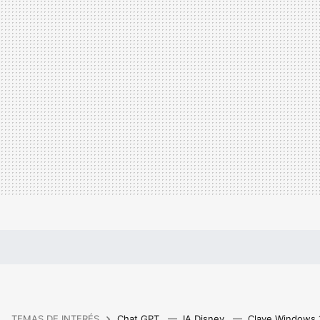
TEMAS DE INTERÉS
Chat GPT
IA Disney
Clave Windows