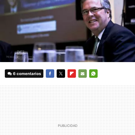
6 comentarios
FACEBOOK
TWITTER
FLIPBOARD
E-
WHATSAPP
MAIL