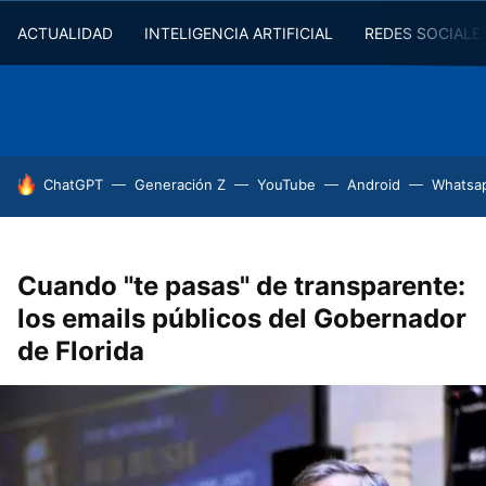
ACTUALIDAD
INTELIGENCIA ARTIFICIAL
REDES SOCIALE
HOY SE HABLA DE
ChatGPT
Generación Z
YouTube
Android
Whatsa
Cuando "te pasas" de transparente:
los emails públicos del Gobernador
de Florida