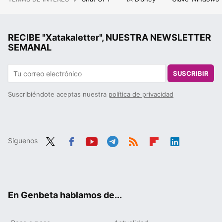
RECIBE "Xatakaletter", NUESTRA NEWSLETTER
SEMANAL
SUSCRIBIR
Suscribiéndote aceptas nuestra
política de privacidad
Síguenos
Twit
Fac
You
Tele
RSS
Flip
Link
ter
ebo
tub
gra
boa
edIn
ok
e
m
rd
En Genbeta hablamos de...