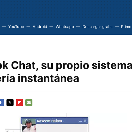
YouTube
Android
Whatsapp
Descargar gratis
Prime
k Chat, su propio sistem
ría instantánea
ACEBOOK
TWITTER
FLIPBOARD
E-
MAIL