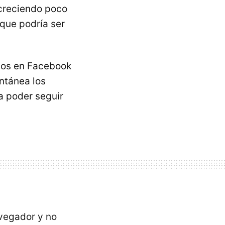
á creciendo poco
 que podría ser
rios en Facebook
antánea los
ra poder seguir
avegador y no