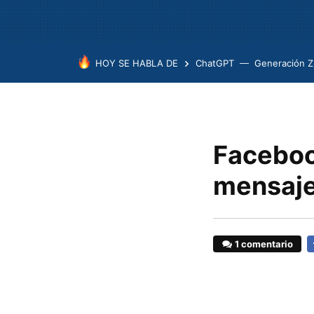
HOY SE HABLA DE
ChatGPT
Generación Z
Faceboo
mensaje
1 comentario
F