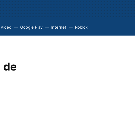
 Video
Google Play
Internet
Roblox
a de