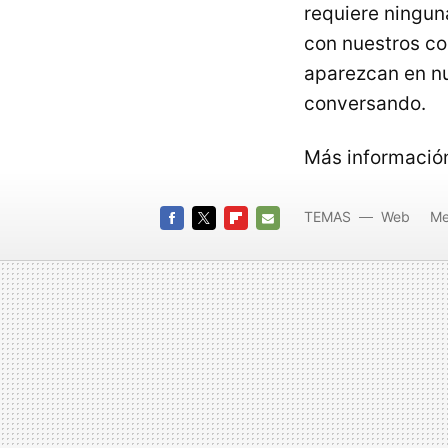
requiere ningun
con nuestros co
aparezcan en n
conversando.
Más informació
TEMAS
Web
Me
FACEBOOK
TWITTER
FLIPBOARD
E-
MAIL