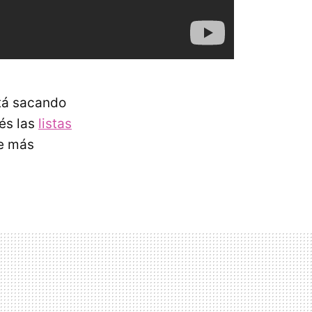
stá sacando
és las
listas
ve más