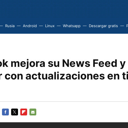
Rusia
Android
Linux
Whatsapp
Descargar gratis
k mejora su News Feed y
r con actualizaciones en 
FACEBOOK
TWITTER
FLIPBOARD
E-
MAIL