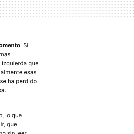
momento
. Si
 más
r izquierda que
nualmente esas
 se ha perdido
sa.
, lo que
ir, que
o sin leer