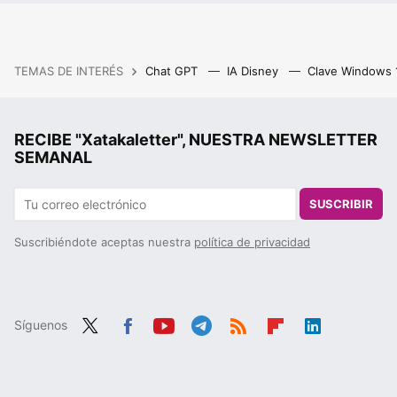
TEMAS DE INTERÉS
Chat GPT
IA Disney
Clave Windows
RECIBE "Xatakaletter", NUESTRA NEWSLETTER
SEMANAL
SUSCRIBIR
Suscribiéndote aceptas nuestra
política de privacidad
Síguenos
Twit
Fac
You
Tele
RSS
Flip
Link
ter
ebo
tub
gra
boa
edIn