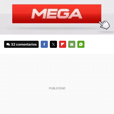
32 comentarios
FACEBOOK
TWITTER
FLIPBOARD
E-
WHATSAPP
MAIL