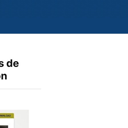
s de
on