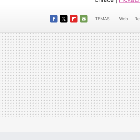
TEMAS
Web
Re
Fotos
FACEBOOK
TWITTER
FLIPBOARD
E-
MAIL