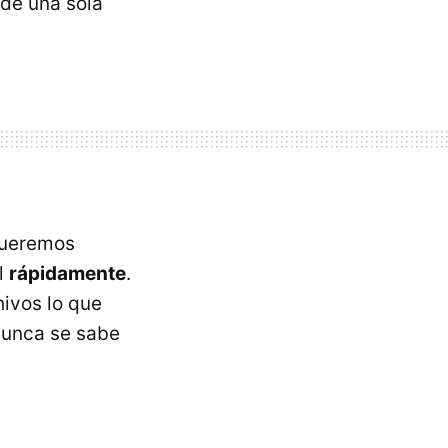
de una sola
queremos
l
rápidamente
.
hivos lo que
 Nunca se sabe