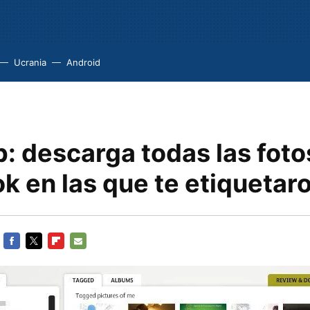
Ucrania
Android
: descarga todas las foto
k en las que te etiquetar
FACEBOOK
TWITTER
FLIPBOARD
E-
MAIL