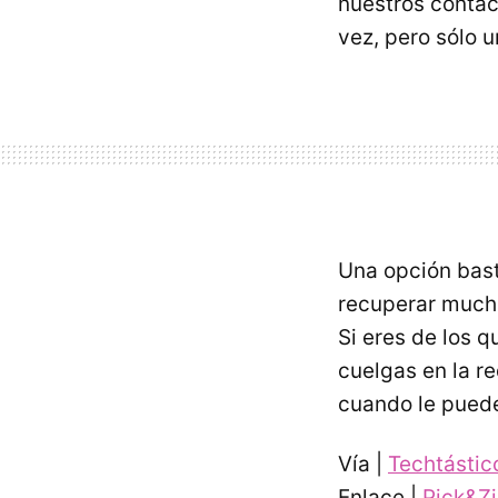
nuestros conta
vez, pero sólo u
Una opción bast
recuperar much
Si eres de los q
cuelgas en la r
cuando le puede
Vía |
Techtástic
Enlace |
Pick&Z