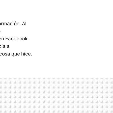
ormación. Al
o
 en Facebook.
cia a
 cosa que hice.