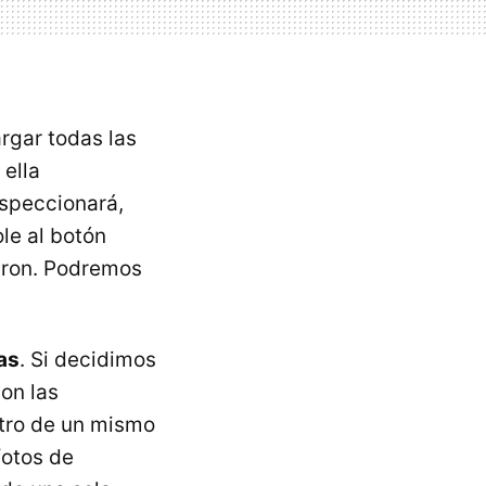
rgar todas las
ella
nspeccionará,
le al botón
taron. Podremos
as
. Si decidimos
con las
ntro de un mismo
fotos de