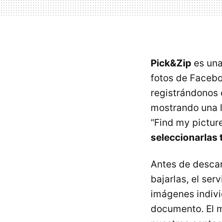
Pick&Zip
es una
fotos de Facebo
registrándonos 
mostrando una l
“Find my picture
seleccionarlas 
Antes de desca
bajarlas, el se
imágenes indivi
documento. El m