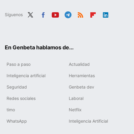
Síguenos
Twit
Fac
You
Tele
RSS
Flip
Link
ter
ebo
tub
gra
boa
edIn
ok
e
m
rd
En Genbeta hablamos de...
Paso a paso
Actualidad
Inteligencia artificial
Herramientas
Seguridad
Genbeta dev
Redes sociales
Laboral
timo
Netflix
WhatsApp
Inteligencia Artificial