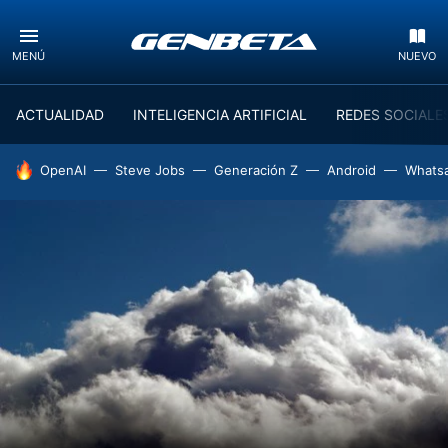
MENÚ
NUEVO
ACTUALIDAD
INTELIGENCIA ARTIFICIAL
REDES SOCIALE
HOY SE HABLA DE
OpenAI
Steve Jobs
Generación Z
Android
Whats