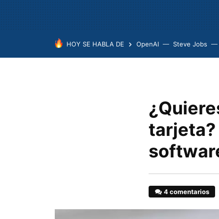
HOY SE HABLA DE
OpenAI
Steve Jobs
¿Quiere
tarjeta
software
4 comentarios