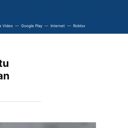
e Video
Google Play
Internet
Roblox
tu
an