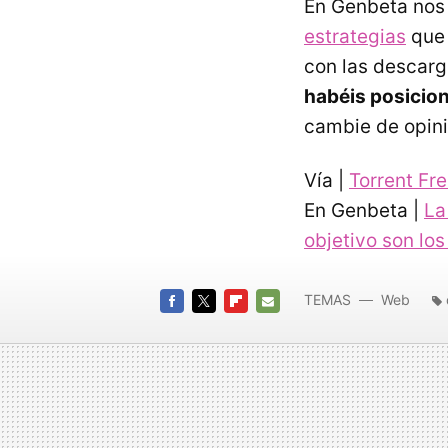
En Genbeta nos
estrategias
que 
con las descarg
habéis posicion
cambie de opini
Vía |
Torrent Fr
En Genbeta |
La
objetivo son lo
TEMAS
Web
FACEBOOK
TWITTER
FLIPBOARD
E-
MAIL