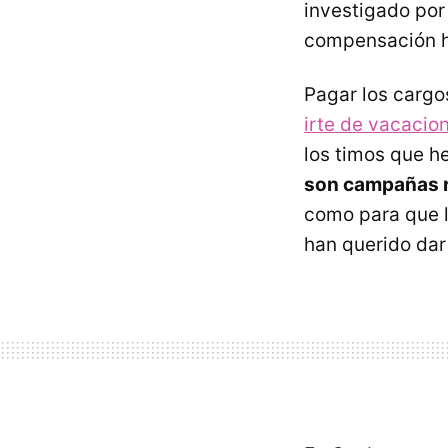
investigado por 
compensación ha
Pagar los carg
irte de vacacio
los timos que 
son campañas r
como para que l
han querido dar