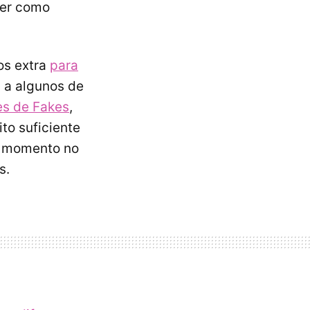
ener como
os extra
para
 a algunos de
s de Fakes
,
ito suficiente
e momento no
s.