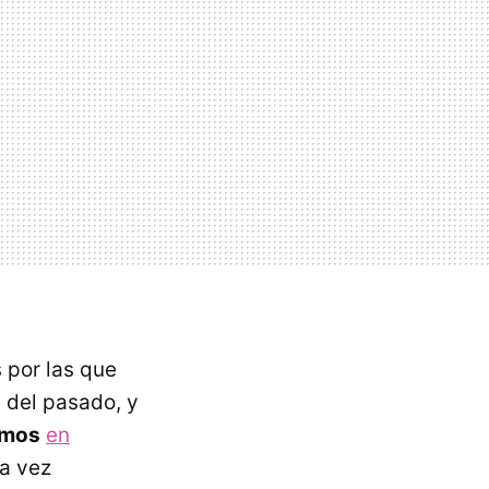
s por las que
 del pasado, y
imos
en
na vez