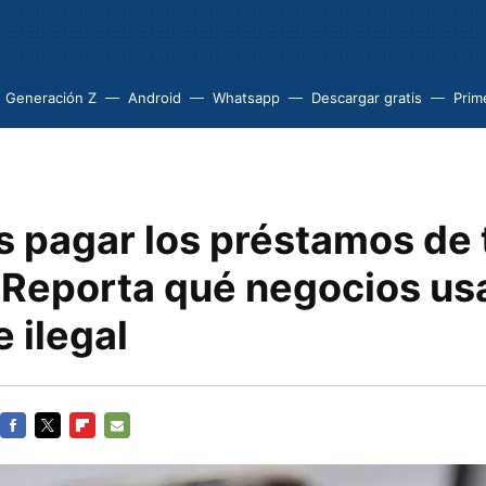
Generación Z
Android
Whatsapp
Descargar gratis
Prim
s pagar los préstamos de 
? Reporta qué negocios us
 ilegal
FACEBOOK
TWITTER
FLIPBOARD
E-
MAIL