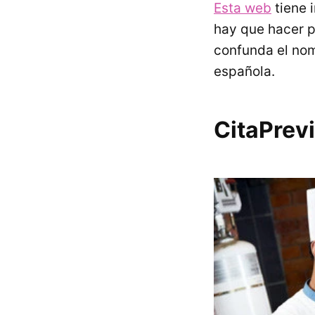
Esta web
tiene 
hay que hacer p
confunda el nomb
española.
CitaPrev