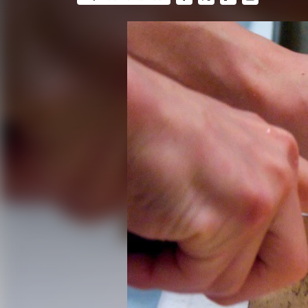
FACEBOOK
TWITTER
FLIPBOARD
E-
MAIL