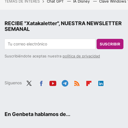
TEMAS DE INTERÉS
Chat GPT
IA Disney
Clave Windows
RECIBE "Xatakaletter", NUESTRA NEWSLETTER
SEMANAL
SUSCRIBIR
Suscribiéndote aceptas nuestra
política de privacidad
Síguenos
Twit
Fac
You
Tele
RSS
Flip
Link
ter
ebo
tub
gra
boa
edIn
ok
e
m
rd
En Genbeta hablamos de...