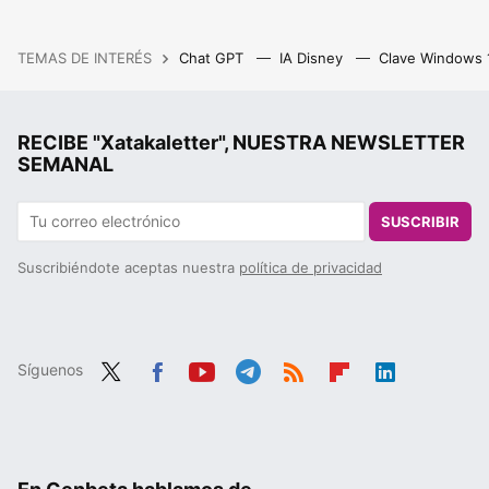
TEMAS DE INTERÉS
Chat GPT
IA Disney
Clave Windows
RECIBE "Xatakaletter", NUESTRA NEWSLETTER
SEMANAL
SUSCRIBIR
Suscribiéndote aceptas nuestra
política de privacidad
Síguenos
Twit
Fac
You
Tele
RSS
Flip
Link
ter
ebo
tub
gra
boa
edIn
ok
e
m
rd