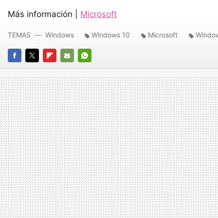
Más información |
Microsoft
TEMAS
Windows
Windows 10
Microsoft
Windo
FACEBOOK
TWITTER
FLIPBOARD
E-
WHATSAPP
MAIL