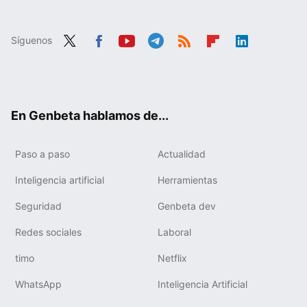
Síguenos
Twit
Fac
You
Tele
RSS
Flip
Link
ter
ebo
tub
gra
boa
edIn
ok
e
m
rd
En Genbeta hablamos de...
Paso a paso
Actualidad
Inteligencia artificial
Herramientas
Seguridad
Genbeta dev
Redes sociales
Laboral
timo
Netflix
WhatsApp
Inteligencia Artificial