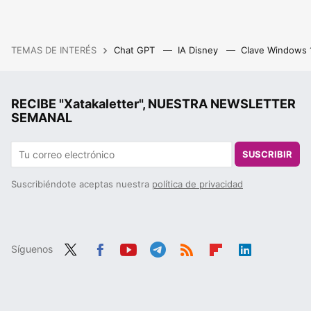
TEMAS DE INTERÉS
Chat GPT
IA Disney
Clave Windows
RECIBE "Xatakaletter", NUESTRA NEWSLETTER
SEMANAL
SUSCRIBIR
Suscribiéndote aceptas nuestra
política de privacidad
Síguenos
Twit
Fac
You
Tele
RSS
Flip
Link
ter
ebo
tub
gra
boa
edIn