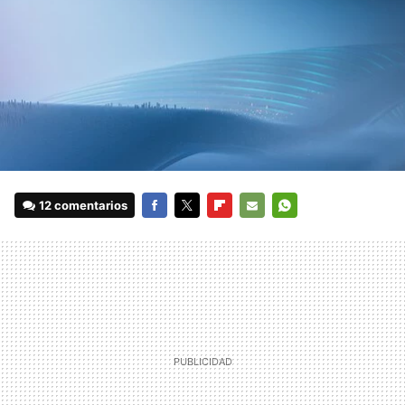
12 comentarios
FACEBOOK
TWITTER
FLIPBOARD
E-
WHATSAPP
MAIL