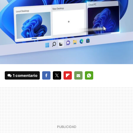
1 comentario
FACEBOOK
TWITTER
FLIPBOARD
E-
WHATSAPP
MAIL