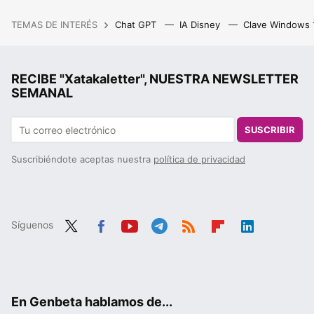
TEMAS DE INTERÉS
Chat GPT
IA Disney
Clave Windows
RECIBE "Xatakaletter", NUESTRA NEWSLETTER
SEMANAL
SUSCRIBIR
Suscribiéndote aceptas nuestra
política de privacidad
Síguenos
Twit
Fac
You
Tele
RSS
Flip
Link
ter
ebo
tub
gra
boa
edIn
ok
e
m
rd
En Genbeta hablamos de...