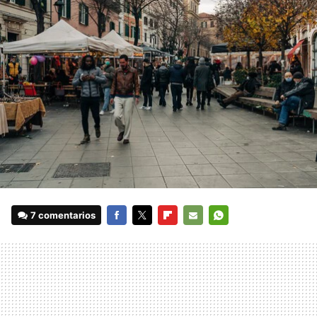
7 comentarios
FACEBOOK
TWITTER
FLIPBOARD
E-
WHATSAPP
MAIL