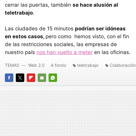
cerrar las puertas, también
se hace alusión al
teletrabajo
.
Las ciudades de 15 minutos
podrían ser idóneas
en estos casos,
pero como hemos visto, con el fin
de las restricciones sociales, las empresas de
nuestro país
nos han vuelto a meter
en las oficinas.
TEMAS
Web 2.0
A fondo
teletrabajo
Colaboración
FACEBOOK
TWITTER
FLIPBOARD
E-
WHATSAPP
MAIL