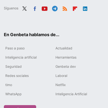
Síguenos
Twit
Fac
You
Tele
RSS
Flip
Link
ter
ebo
tub
gra
boa
edIn
ok
e
m
rd
En Genbeta hablamos de...
Paso a paso
Actualidad
Inteligencia artificial
Herramientas
Seguridad
Genbeta dev
Redes sociales
Laboral
timo
Netflix
WhatsApp
Inteligencia Artificial