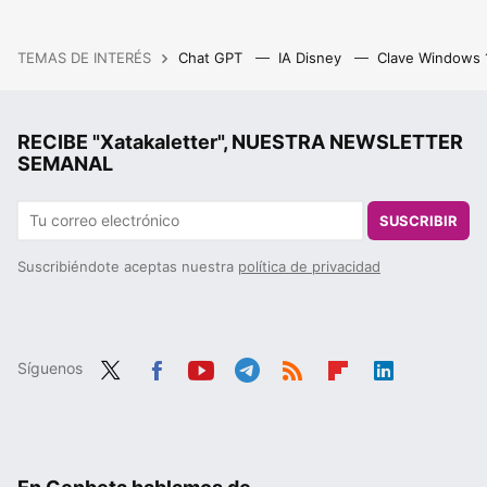
TEMAS DE INTERÉS
Chat GPT
IA Disney
Clave Windows
RECIBE "Xatakaletter", NUESTRA NEWSLETTER
SEMANAL
SUSCRIBIR
Suscribiéndote aceptas nuestra
política de privacidad
Síguenos
Twit
Fac
You
Tele
RSS
Flip
Link
ter
ebo
tub
gra
boa
edIn
ok
e
m
rd